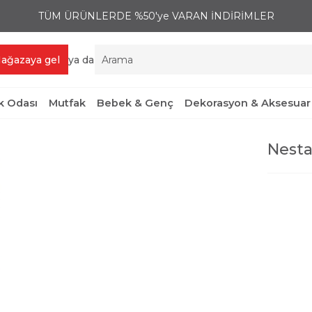
TÜM ÜRÜNLERDE %50'ye VARAN İNDİRİMLER
ağazaya gel
ya da
 Odası
Mutfak
Bebek & Genç
Dekorasyon & Aksesuar
Nesta