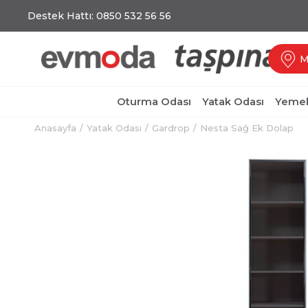
Destek Hattı: 0850 532 56 56
M
Oturma Odası
Yatak Odası
Yemek
Anasayfa
Yatak Odası
Gardrop
Nesta Sağ Ek Dolap