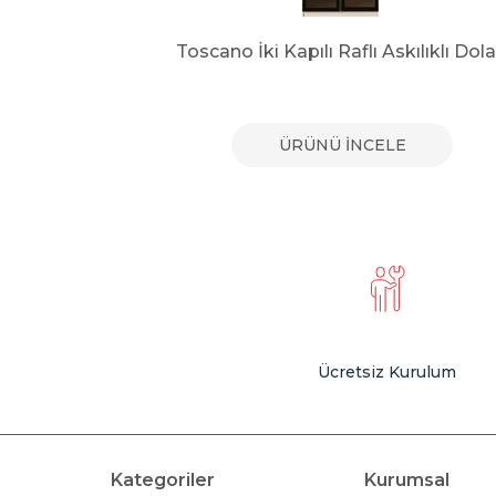
olap
Toscano İki Kapılı Raflı Askılıklı Dol
E
ÜRÜNÜ İNCELE
Ücretsiz Kurulum
Kategoriler
Kurumsal