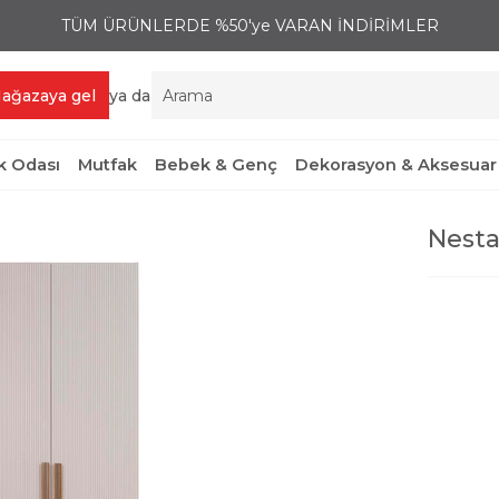
TÜM ÜRÜNLERDE %50'ye VARAN İNDİRİMLER
ağazaya gel
ya da
 Odası
Mutfak
Bebek & Genç
Dekorasyon & Aksesuar
Nesta