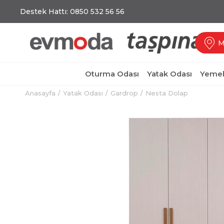
Destek Hattı: 0850 532 56 56
M
Oturma Odası
Yatak Odası
Yemek
Anasayfa
Yatak Odası
Gardrop
Nesta Dolap