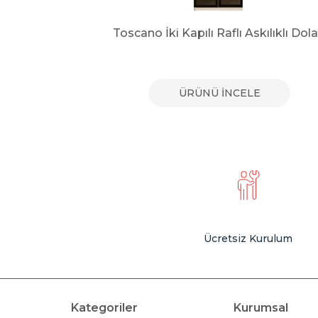
olap
Toscano İki Kapılı Raflı Askılıklı Dol
E
ÜRÜNÜ İNCELE
Ücretsiz Kurulum
Kategoriler
Kurumsal