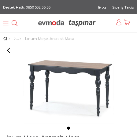
Destek Hattı: 0850 532 56 56
Blog
Sipariş Takip
Linum Meşe-Antrasit Masa