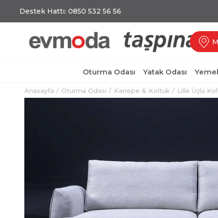
Destek Hattı: 0850 532 56 56
M
Oturma Odası
Yatak Odası
Yemek
Anasayfa
Oturma Odası
Kanepe & Koltuk
Lille Üçlü Ko