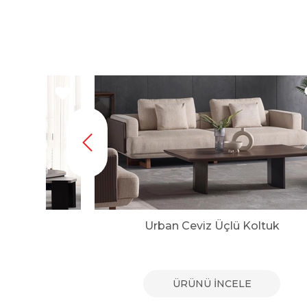
uk
Urban Ceviz Üçlü Koltuk
E
ÜRÜNÜ İNCELE