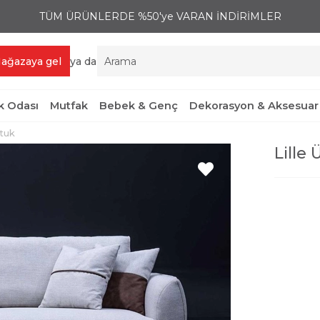
TÜM ÜRÜNLERDE %50'ye VARAN İNDİRİMLER
ağazaya gel
ya da
 Odası
Mutfak
Bebek & Genç
Dekorasyon & Aksesuar
ltuk
Lille 