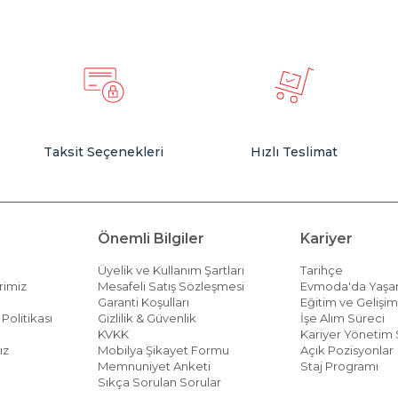
Taksit Seçenekleri
Hızlı Teslimat
Önemli Bilgiler
Kariyer
Üyelik ve Kullanım Şartları
Tarihçe
rimiz
Mesafeli Satış Sözleşmesi
Evmoda'da Yaş
Garanti Koşulları
Eğitim ve Gelişi
Politikası
Gizlilik & Güvenlik
İşe Alım Süreci
KVKK
Kariyer Yönetim 
ız
Mobilya Şikayet Formu
Açık Pozisyonlar
Memnuniyet Anketi
Staj Programı
Sıkça Sorulan Sorular