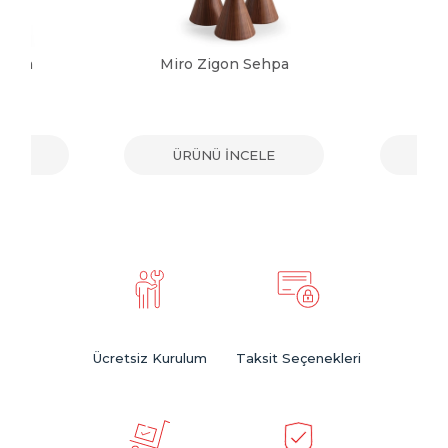
Sehpa
Miro Zigon Sehpa
Sol
ELE
ÜRÜNÜ İNCELE
ÜR
Ücretsiz Kurulum
Taksit Seçenekleri