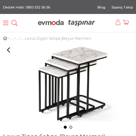
Destek Hattı: 0850 532 56 56
Blog
Sipariş Takip
Lexus Zigon Sehpa (Beyaz Mermer)