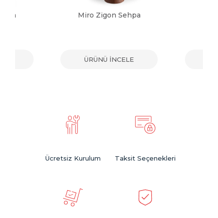
Sehpa
Miro Zigon Sehpa
Sol
ELE
ÜRÜNÜ İNCELE
ÜR
Ücretsiz Kurulum
Taksit Seçenekleri