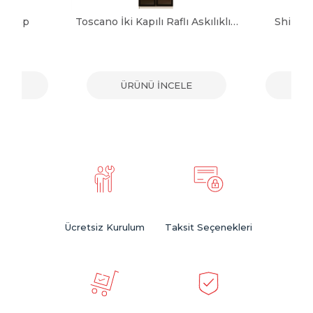
 Dolap
Toscano İki Kapılı Raflı Askılıklı Dolap
Shine 
ELE
ÜRÜNÜ İNCELE
ÜR
Ücretsiz Kurulum
Taksit Seçenekleri