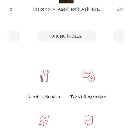
 Dolap
Toscano İki Kapılı Raflı Askılıklı Dolap
Shine 
ELE
ÜRÜNÜ İNCELE
ÜR
Ücretsiz Kurulum
Taksit Seçenekleri