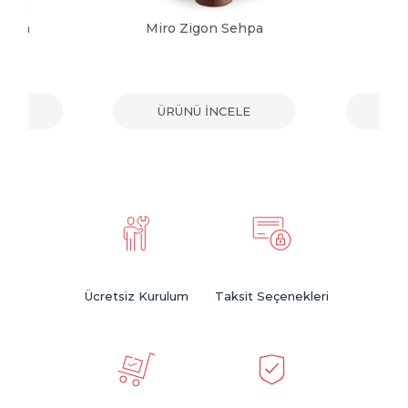
Sehpa
Miro Zigon Sehpa
Sol
ELE
ÜRÜNÜ İNCELE
ÜR
Ücretsiz Kurulum
Taksit Seçenekleri