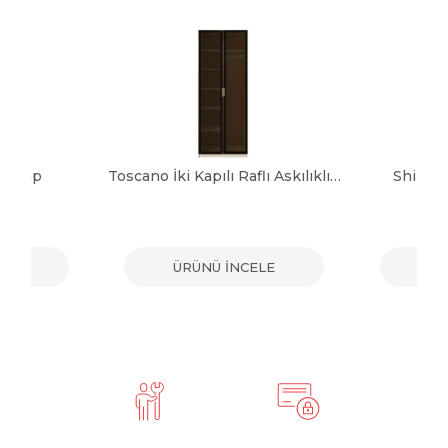
 Dolap
Toscano İki Kapılı Raflı Askılıklı Dolap
Shine 
ELE
ÜRÜNÜ İNCELE
ÜR