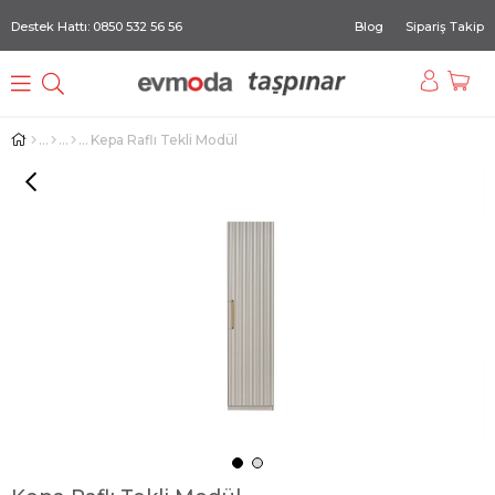
Destek Hattı: 0850 532 56 56
Blog
Sipariş Takip
Kepa Raflı Tekli Modül