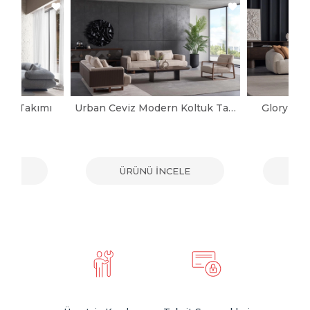
tuk Takımı
Urban Ceviz Modern Koltuk Takımı
Glory Mo
ELE
ÜRÜNÜ İNCELE
ÜR