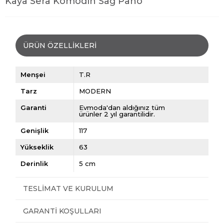
Kaya Sera Komodin Sağ Pano
ÜRÜN ÖZELLIKLERI
Menşei
T.R
Tarz
MODERN
Garanti
Evmoda'dan aldığınız tüm
ürünler 2 yıl garantilidir.
Genişlik
117
Yükseklik
63
Derinlik
5 cm
TESLIMAT VE KURULUM
GARANTI KOŞULLARI