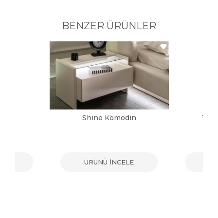
BENZER ÜRÜNLER
din
Shine Komodin
Tos
ELE
ÜRÜNÜ İNCELE
ÜR