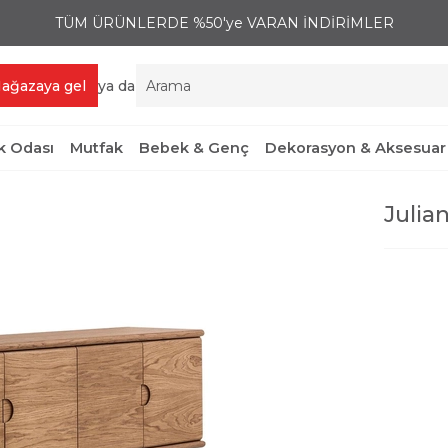
TÜM ÜRÜNLERDE %50'ye VARAN İNDİRİMLER
ağazaya gel
ya da
 Odası
Mutfak
Bebek & Genç
Dekorasyon & Aksesuar
Julia