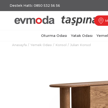
Destek Hattı: 0850 532 56 56
M
Oturma Odası
Yatak Odası
Yemek
Anasayfa
Yemek Odası
Konsol
Julian Konsol