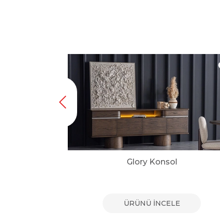
onsol
Glory Konsol
E
ÜRÜNÜ İNCELE