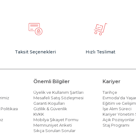
Taksit Seçenekleri
Hızlı Teslimat
Önemli Bilgiler
Kariyer
Üyelik ve Kullanım Şartları
Tarihçe
rimiz
Mesafeli Satış Sözleşmesi
Evmoda'da Yaş
Garanti Koşulları
Eğitim ve Gelişi
Politikası
Gizlilik & Güvenlik
İşe Alım Süreci
KVKK
Kariyer Yönetim 
ız
Mobilya Şikayet Formu
Açık Pozisyonlar
Memnuniyet Anketi
Staj Programı
Sıkça Sorulan Sorular