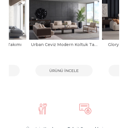
tuk Takımı
Urban Ceviz Modern Koltuk Takımı
Glory Mo
ELE
ÜRÜNÜ İNCELE
ÜR