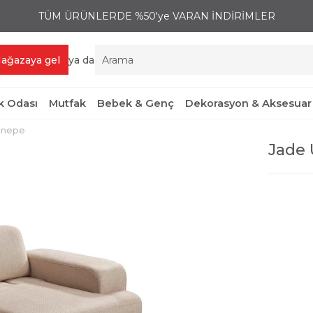
TÜM ÜRÜNLERDE %50'ye VARAN İNDİRİMLER
ağazaya gel
ya da
 Odası
Mutfak
Bebek & Genç
Dekorasyon & Aksesuar
anepe
Jade 