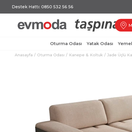
Destek Hattı: 0850 532 56 56
M
Oturma Odası
Yatak Odası
Yemek
Anasayfa
Oturma Odası
Kanepe & Koltuk
Jade Üçlü K