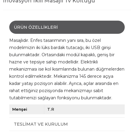
İnovasyon İkili Masajlı Tv Koltuğu
ÜRÜN ÖZELLIKLERI
Masajlıdır. Enfes tasarımının yanı sıra, bu özel
modelimizin iki lüks bardak tutacağı, iki USB girişi
bulunmaktadır. Ortasındaki modül kapaklı, geniş bir
hazne ve tepsiye sahip modellidir. Elektrikli
mekanizması ise kol kısımlarında bulunan düğmelerden
kontrol edilmektedir. Mekanizma 145 derece açıya
kadar yatay pozisyon alabilir. Ayrıca, açılar arasında en
rahat ettiğiniz pozisyonda mekanizmayı sabit
tutabilmenizi sağlayan fonksiyonu bulunmaktadır.
Menşei
T.R
TESLIMAT VE KURULUM