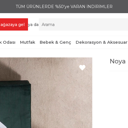
TÜM ÜRÜNLERDE %50'ye VARAN İNDİRİMLER
ağazaya gel
ya da
 Odası
Mutfak
Bebek & Genç
Dekorasyon & Aksesuar
Noya 