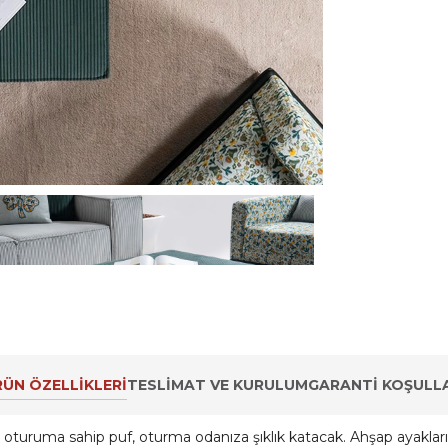
ÜN ÖZELLIKLERI
TESLIMAT VE KURULUM
GARANTI KOŞULLA
 oturuma sahip puf, oturma odanıza şıklık katacak. Ahşap ayaklar