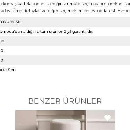
ıca kumaş kartelasından istediğiniz renkte seçim yapma imkanı su
y. Ürün detayları ve diğer seçenekler için evmodatest. Evmoda si
KOYU YEŞİL
vmoda'dan aldığınız tüm ürünler 2 yıl garantilidir.
100
40
80
Orta Sert
BENZER ÜRÜNLER