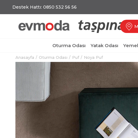
Destek Hattı: 0850 532 56 56
M
Oturma Odası
Yatak Odası
Yemek
Anasayfa
Oturma Odası
Puf
Noya Puf