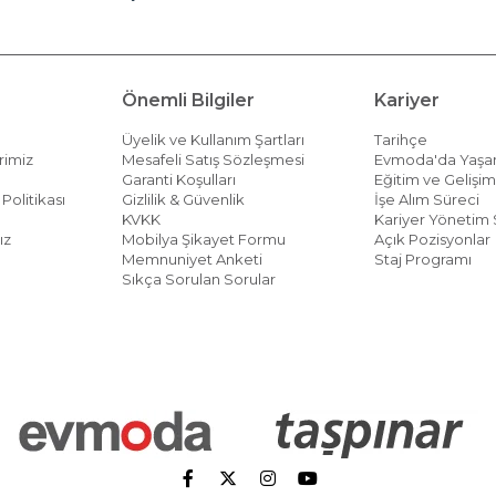
Önemli Bilgiler
Kariyer
Üyelik ve Kullanım Şartları
Tarihçe
rimiz
Mesafeli Satış Sözleşmesi
Evmoda'da Yaş
Garanti Koşulları
Eğitim ve Gelişi
Politikası
Gizlilik & Güvenlik
İşe Alım Süreci
KVKK
Kariyer Yönetim 
ız
Mobilya Şikayet Formu
Açık Pozisyonlar
Memnuniyet Anketi
Staj Programı
Sıkça Sorulan Sorular