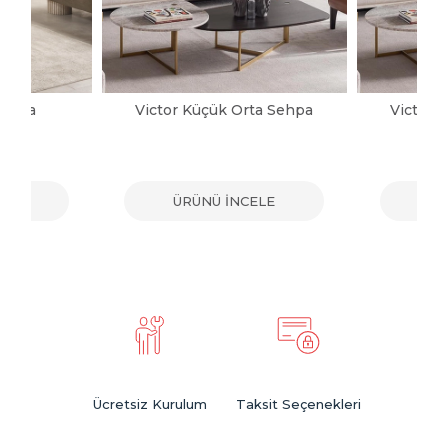
Sehpa
Victor Küçük Orta Sehpa
Victor 
ELE
ÜRÜNÜ İNCELE
ÜR
Ücretsiz Kurulum
Taksit Seçenekleri