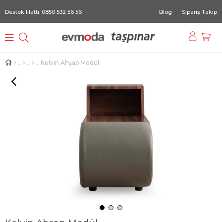
Destek Hattı: 0850 532 56 56
Blog
Sipariş Takip
Kelvin Ahşap Modül