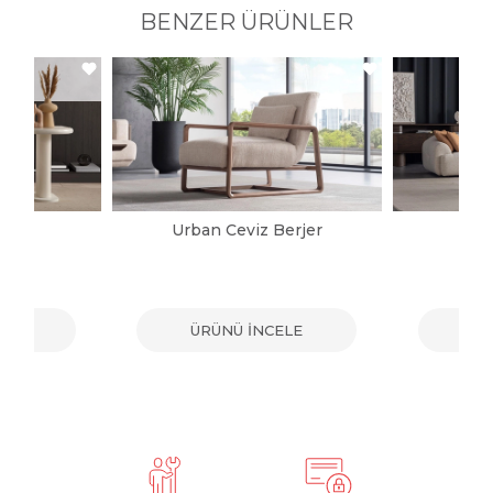
BENZER ÜRÜNLER
jer
Urban Ceviz Berjer
G
ELE
ÜRÜNÜ İNCELE
ÜR