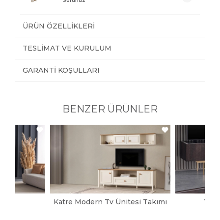
Sorunuz
ÜRÜN ÖZELLIKLERI
TESLIMAT VE KURULUM
GARANTI KOŞULLARI
BENZER ÜRÜNLER
pası
Katre Modern Tv Ünitesi Takımı
Vict