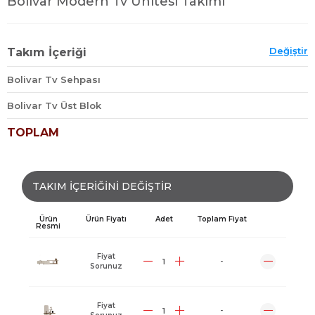
Bolivar Modern Tv Ünitesi Takımı
Değiştir
Takım İçeriği
Bolivar Tv Sehpası
Bolivar Tv Üst Blok
TOPLAM
TAKIM İÇERİĞİNİ DEĞİŞTİR
Ürün
Ürün Fiyatı
Adet
Toplam Fiyat
Resmi
Fiyat
-
Sorunuz
Fiyat
-