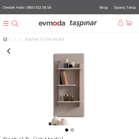
Destek Hattı: 0850 532 56 56
Blog
Sipariş Takip
Rachel Tv Üst Modül