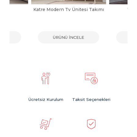
pası
Katre Modern Tv Ünitesi Takımı
Vict
ELE
ÜRÜNÜ İNCELE
ÜR
Ücretsiz Kurulum
Taksit Seçenekleri