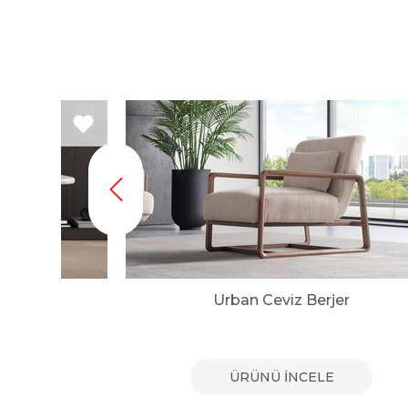
r
Urban Ceviz Berjer
E
ÜRÜNÜ İNCELE