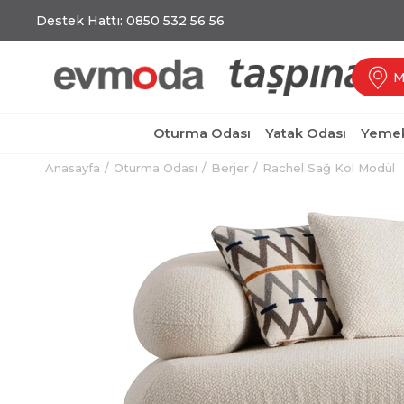
Destek Hattı: 0850 532 56 56
M
Oturma Odası
Yatak Odası
Yemek
Anasayfa
Oturma Odası
Berjer
Rachel Sağ Kol Modül