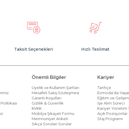
Taksit Seçenekleri
Hızlı Teslimat
Önemli Bilgiler
Kariyer
Üyelik ve Kullanım Şartları
Tarihçe
rimiz
Mesafeli Satış Sözleşmesi
Evmoda'da Yaş
Garanti Koşulları
Eğitim ve Gelişi
Politikası
Gizlilik & Güvenlik
İşe Alım Süreci
KVKK
Kariyer Yönetim 
ız
Mobilya Şikayet Formu
Açık Pozisyonlar
Memnuniyet Anketi
Staj Programı
Sıkça Sorulan Sorular