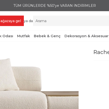
TÜM ÜRÜNLERDE %50'ye VARAN İNDİRİMLER
ağazaya gel
ya da
 Odası
Mutfak
Bebek & Genç
Dekorasyon & Aksesuar
Rache