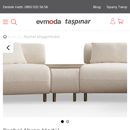
Destek Hattı: 0850 532 56 56
Blog
Sipariş Takip
Rachel Ahşap Modül