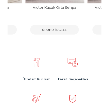
Sehpa
Victor Küçük Orta Sehpa
Victor 
ELE
ÜRÜNÜ İNCELE
ÜR
Ücretsiz Kurulum
Taksit Seçenekleri