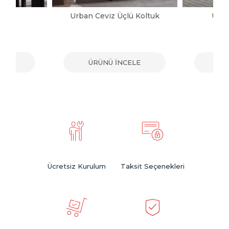
ltuk
Urban Ceviz Üçlü Koltuk
Urba
ELE
ÜRÜNÜ İNCELE
ÜR
Ücretsiz Kurulum
Taksit Seçenekleri