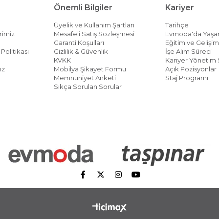
Önemli Bilgiler
Kariyer
Üyelik ve Kullanım Şartları
Tarihçe
rimiz
Mesafeli Satış Sözleşmesi
Evmoda'da Yaş
Garanti Koşulları
Eğitim ve Gelişi
Politikası
Gizlilik & Güvenlik
İşe Alım Süreci
KVKK
Kariyer Yönetim 
ız
Mobilya Şikayet Formu
Açık Pozisyonlar
Memnuniyet Anketi
Staj Programı
Sıkça Sorulan Sorular