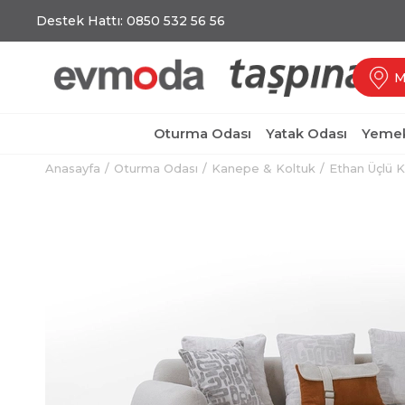
Destek Hattı: 0850 532 56 56
M
Oturma Odası
Yatak Odası
Yemek
Anasayfa
Oturma Odası
Kanepe & Koltuk
Ethan Üçlü K