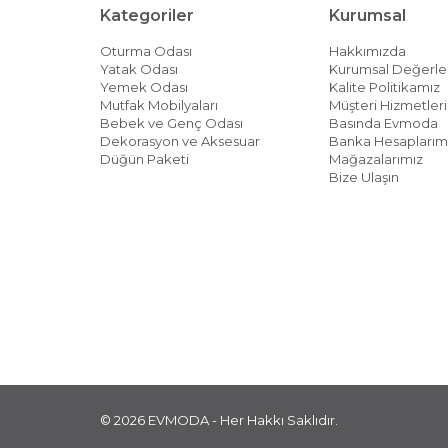
Kategoriler
Kurumsal
Oturma Odası
Hakkımızda
Yatak Odası
Kurumsal Değerle
Yemek Odası
Kalite Politikamız
Mutfak Mobilyaları
Müşteri Hizmetleri 
Bebek ve Genç Odası
Basında Evmoda
Dekorasyon ve Aksesuar
Banka Hesaplarım
Düğün Paketi
Mağazalarımız
Bize Ulaşın
© 2026 EVMODA - Her Hakkı Saklıdır.