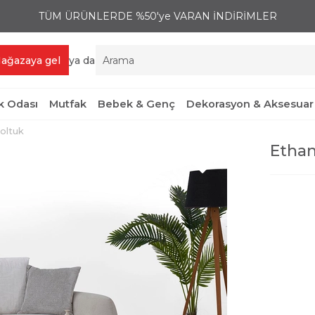
TÜM ÜRÜNLERDE %50'ye VARAN İNDİRİMLER
ağazaya gel
ya da
 Odası
Mutfak
Bebek & Genç
Dekorasyon & Aksesuar
oltuk
Ethan