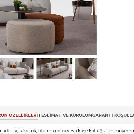
ÜN ÖZELLIKLERI
TESLIMAT VE KURULUM
GARANTI KOŞULLA
 adet üçlü koltuk, oturma odası veya köşe koltuğu için mükemme