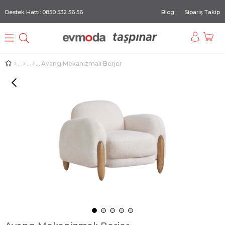
Destek Hattı: 0850 532 56 56
Blog
Sipariş Takip
Avang Mekanizmalı Berjer