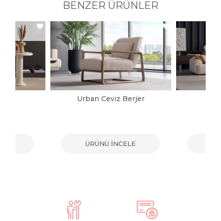
BENZER ÜRÜNLER
jer
Urban Ceviz Berjer
G
ELE
ÜRÜNÜ İNCELE
ÜR