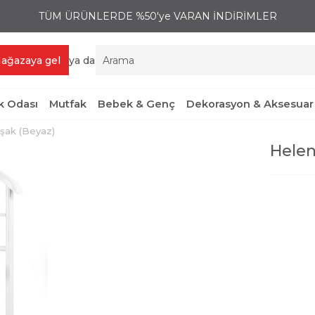
TÜM ÜRÜNLERDE %50'ye VARAN İNDİRİMLER
ağazaya gel
ya da
 Odası
Mutfak
Bebek & Genç
Dekorasyon & Aksesuar
 Uşak (Beyaz)
Helen