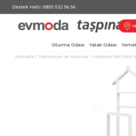
Destek Hattı: 0850 532 56 56
M
Oturma Odası
Yatak Odası
Yemek
Anasayfa
Dekorasyon ve Aksesuar
Helenium İkili Dilsiz