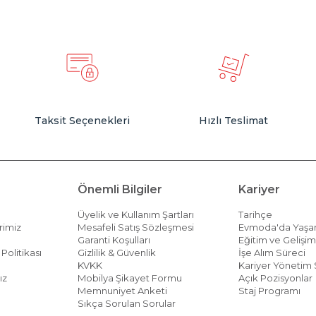
Taksit Seçenekleri
Hızlı Teslimat
Önemli Bilgiler
Kariyer
Üyelik ve Kullanım Şartları
Tarihçe
rimiz
Mesafeli Satış Sözleşmesi
Evmoda'da Yaş
Garanti Koşulları
Eğitim ve Gelişi
Politikası
Gizlilik & Güvenlik
İşe Alım Süreci
KVKK
Kariyer Yönetim 
ız
Mobilya Şikayet Formu
Açık Pozisyonlar
Memnuniyet Anketi
Staj Programı
Sıkça Sorulan Sorular