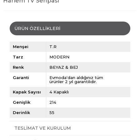
Harlem TV Sehpası
ÜRÜN ÖZELLIKLERI
Menşei
T.R
Tarz
MODERN
Renk
BEYAZ & BEJ
Garanti
Evmoda'dan aldığınız tüm
ürünler 2 yıl garantilidir.
Kapak Sayısı
4 Kapaklı
Genişlik
214
Derinlik
55
TESLIMAT VE KURULUM