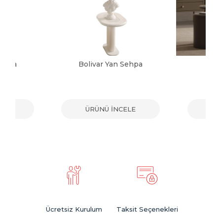
Sehpa
Bolivar Yan Sehpa
Gi
ELE
ÜRÜNÜ İNCELE
ÜR
Ücretsiz Kurulum
Taksit Seçenekleri