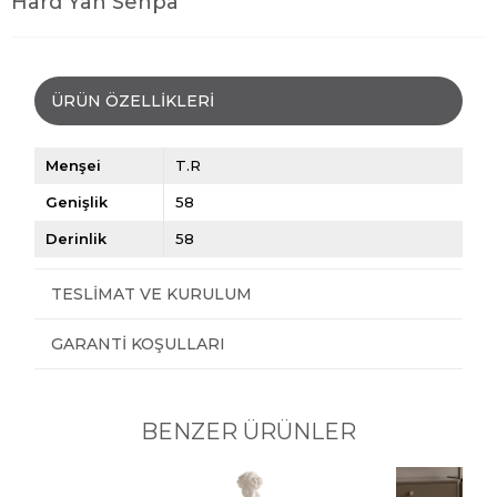
Hard Yan Sehpa
ÜRÜN ÖZELLIKLERI
Menşei
T.R
Genişlik
58
Derinlik
58
TESLIMAT VE KURULUM
GARANTI KOŞULLARI
BENZER ÜRÜNLER