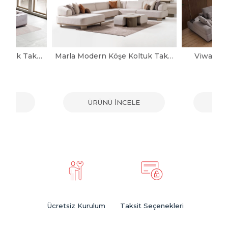
Noya Modern Köşe Koltuk Takımı
Marla Modern Köşe Koltuk Takımı
Viwax Mo
ELE
ÜRÜNÜ İNCELE
ÜR
Ücretsiz Kurulum
Taksit Seçenekleri