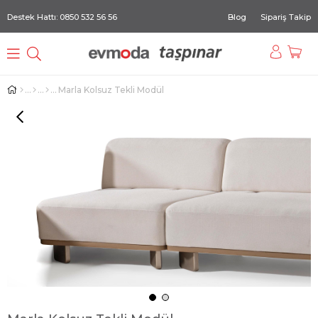
Destek Hattı: 0850 532 56 56
Blog
Sipariş Takip
Marla Kolsuz Tekli Modül