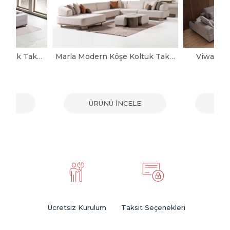
Noya Modern Köşe Koltuk Takımı
Marla Modern Köşe Koltuk Takımı
Viwax Mo
ELE
ÜRÜNÜ İNCELE
ÜR
Ücretsiz Kurulum
Taksit Seçenekleri