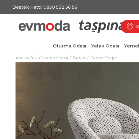
Destek Hattı: 0850 532 56 56
M
Oturma Odası
Yatak Odası
Yemek
Anasayfa
Oturma Odası
Berjer
Capris Berjer