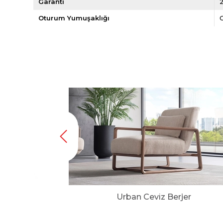
Garanti
2
Oturum Yumuşaklığı
jer
Urban Ceviz Berjer