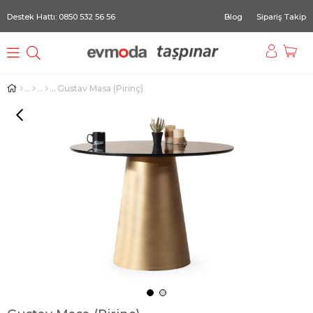
Destek Hattı: 0850 532 56 56
Blog
Sipariş Takip
Gustav Masa (Pirinç)