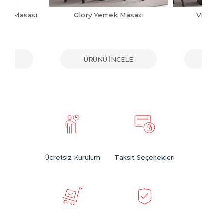
mek Masası
Glory Yemek Masası
Victo
ELE
ÜRÜNÜ İNCELE
ÜR
Ücretsiz Kurulum
Taksit Seçenekleri