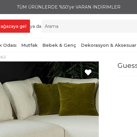
TÜM ÜRÜNLERDE %50'ye VARAN İNDİRİMLER
ağazaya gel
ya da
 Odası
Mutfak
Bebek & Genç
Dekorasyon & Aksesuar
dül
Guess