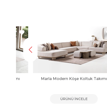
tuk Takımı
Marla Modern Köşe Koltuk Takımı
E
ÜRÜNÜ İNCELE