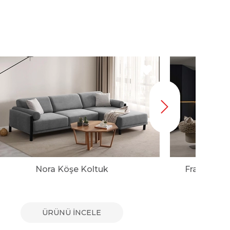
Nora Köşe Koltuk
Franco Mo
ÜRÜNÜ İNCELE