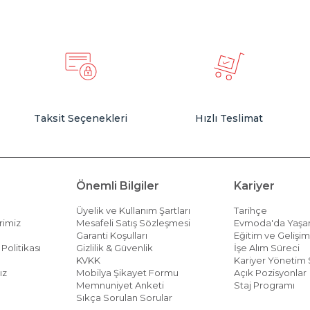
Taksit Seçenekleri
Hızlı Teslimat
Önemli Bilgiler
Kariyer
Üyelik ve Kullanım Şartları
Tarihçe
rimiz
Mesafeli Satış Sözleşmesi
Evmoda'da Yaş
Garanti Koşulları
Eğitim ve Gelişi
Politikası
Gizlilik & Güvenlik
İşe Alım Süreci
KVKK
Kariyer Yönetim 
ız
Mobilya Şikayet Formu
Açık Pozisyonlar
Memnuniyet Anketi
Staj Programı
Sıkça Sorulan Sorular