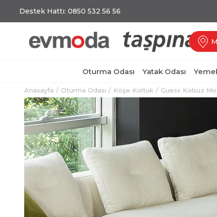
Destek Hattı: 0850 532 56 56
M
Oturma Odası
Yatak Odası
Yemek
Anasayfa
Oturma Odası
Köşe Koltuk
Guess Kolsuz Mo