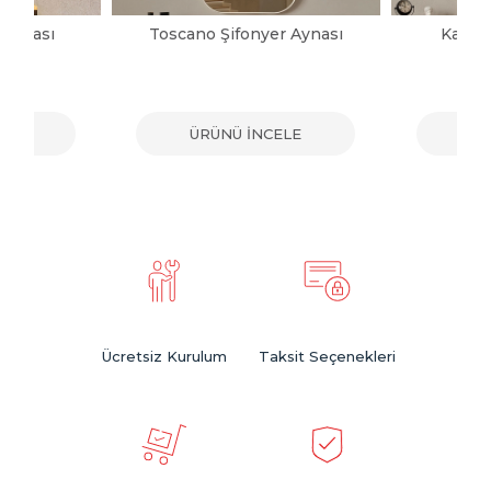
 Aynası
Toscano Şifonyer Aynası
Katre 
ELE
ÜRÜNÜ İNCELE
ÜR
Ücretsiz Kurulum
Taksit Seçenekleri