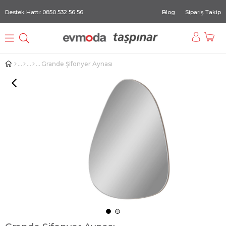
Destek Hattı: 0850 532 56 56
Blog
Sipariş Takip
Grande Şifonyer Aynası