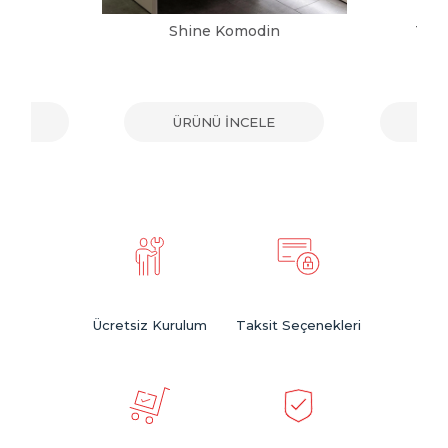
din
Shine Komodin
Tos
ELE
ÜRÜNÜ İNCELE
ÜR
Ücretsiz Kurulum
Taksit Seçenekleri