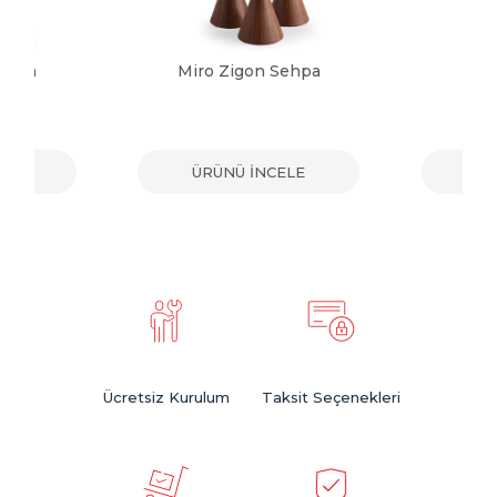
Sehpa
Miro Zigon Sehpa
Sol
ELE
ÜRÜNÜ İNCELE
ÜR
Ücretsiz Kurulum
Taksit Seçenekleri