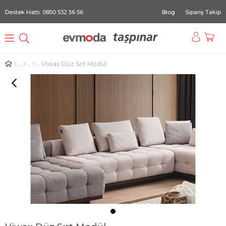
Destek Hattı: 0850 532 56 56
Blog
Sipariş Takip
Viwax Düz Sırt Modül