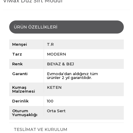
Viwax Düz Sırt Modül
ÜRÜN ÖZELLIKLERI
Menşei
T.R
Tarz
MODERN
Renk
BEYAZ & BEJ
Garanti
Evmoda'dan aldığınız tüm
ürünler 2 yıl garantilidir.
Kumaş
KETEN
Malzemesi
Derinlik
100
Oturum
Orta Sert
Yumuşaklığı
TESLIMAT VE KURULUM