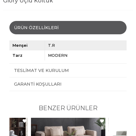
Glory Üçlü Koltuk
ÜRÜN ÖZELLIKLERI
Menşei
T.R
Tarz
MODERN
TESLIMAT VE KURULUM
GARANTI KOŞULLARI
BENZER ÜRÜNLER