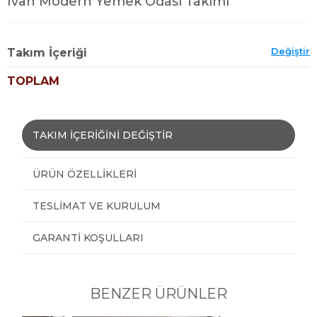
Ivan Modern Yemek Odası Takımı
Değiştir
Takım İçeriği
TOPLAM
TAKIM İÇERİĞİNİ DEĞİŞTİR
ÜRÜN ÖZELLIKLERI
TESLIMAT VE KURULUM
GARANTI KOŞULLARI
BENZER ÜRÜNLER