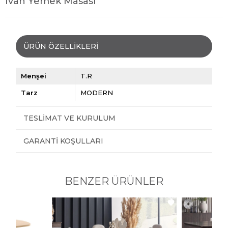
Ivan Yemek Masası
ÜRÜN ÖZELLIKLERI
Menşei
T.R
Tarz
MODERN
TESLIMAT VE KURULUM
GARANTI KOŞULLARI
BENZER ÜRÜNLER