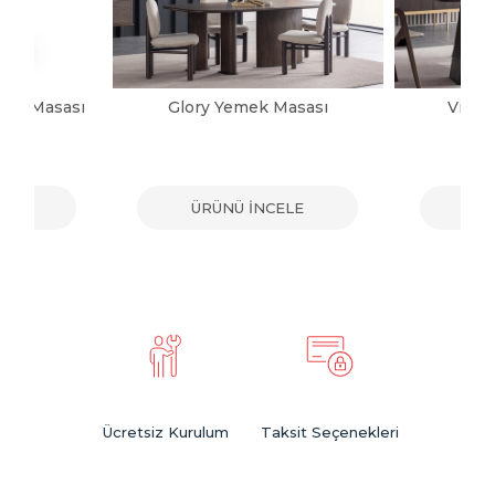
mek Masası
Glory Yemek Masası
Victo
ELE
ÜRÜNÜ İNCELE
ÜR
Ücretsiz Kurulum
Taksit Seçenekleri