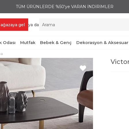
TÜM ÜRÜNLERDE %50'ye VARAN İNDİRİMLER
ağazaya gel
ya da
 Odası
Mutfak
Bebek & Genç
Dekorasyon & Aksesuar
pa
Victo