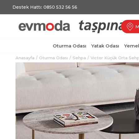
Destek Hattı: 0850 532 56 56
M
Oturma Odası
Yatak Odası
Yemek
Anasayfa
Oturma Odası
Sehpa
Victor Küçük Orta Seh