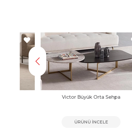
pa
Victor Büyük Orta Sehpa
E
ÜRÜNÜ İNCELE