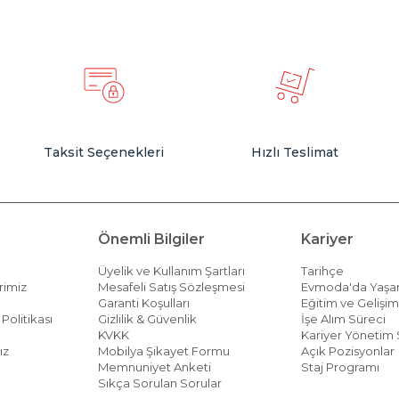
Taksit Seçenekleri
Hızlı Teslimat
Önemli Bilgiler
Kariyer
Üyelik ve Kullanım Şartları
Tarihçe
rimiz
Mesafeli Satış Sözleşmesi
Evmoda'da Yaş
Garanti Koşulları
Eğitim ve Gelişi
Politikası
Gizlilik & Güvenlik
İşe Alım Süreci
KVKK
Kariyer Yönetim 
ız
Mobilya Şikayet Formu
Açık Pozisyonlar
Memnuniyet Anketi
Staj Programı
Sıkça Sorulan Sorular