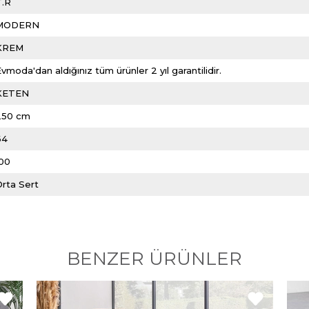
T.R
MODERN
KREM
vmoda'dan aldığınız tüm ürünler 2 yıl garantilidir.
KETEN
250 cm
64
100
Orta Sert
BENZER ÜRÜNLER