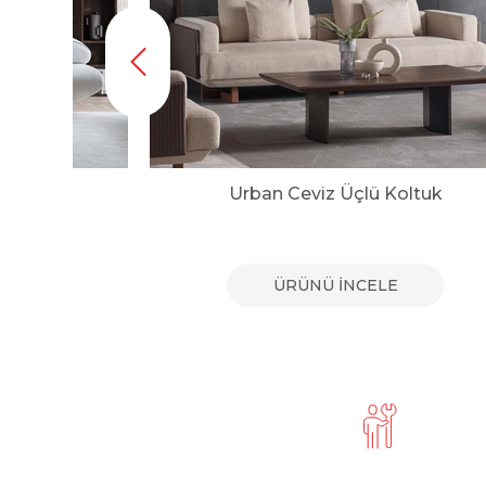
tuk
Urban Ceviz Üçlü Koltuk
E
ÜRÜNÜ İNCELE