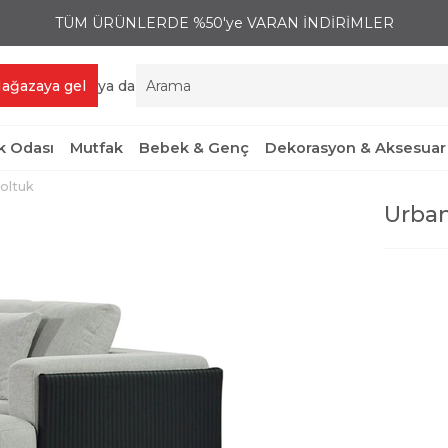
TÜM ÜRÜNLERDE %50'ye VARAN İNDİRİMLER
ağazaya gel
ya da
 Odası
Mutfak
Bebek & Genç
Dekorasyon & Aksesuar
oltuk
Urban