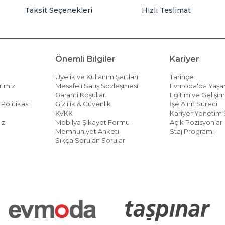
Taksit Seçenekleri
Hızlı Teslimat
Önemli Bilgiler
Kariyer
Üyelik ve Kullanım Şartları
Tarihçe
rimiz
Mesafeli Satış Sözleşmesi
Evmoda'da Yaş
Garanti Koşulları
Eğitim ve Gelişi
Politikası
Gizlilik & Güvenlik
İşe Alım Süreci
KVKK
Kariyer Yönetim 
ız
Mobilya Şikayet Formu
Açık Pozisyonlar
Memnuniyet Anketi
Staj Programı
Sıkça Sorulan Sorular