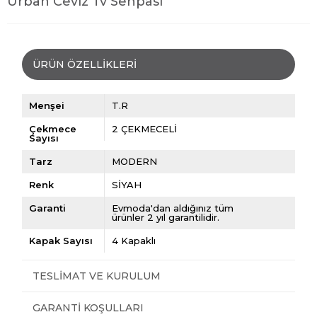
Urban Ceviz Tv Sehpası
ÜRÜN ÖZELLIKLERI
Menşei
T.R
Çekmece
2 ÇEKMECELİ
Sayısı
Tarz
MODERN
Renk
SİYAH
Garanti
Evmoda'dan aldığınız tüm
ürünler 2 yıl garantilidir.
Kapak Sayısı
4 Kapaklı
TESLIMAT VE KURULUM
GARANTI KOŞULLARI