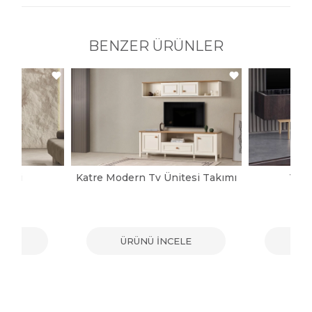
BENZER ÜRÜNLER
itesi
Katre Modern Tv Ünitesi Takımı
Vict
ELE
ÜRÜNÜ İNCELE
ÜR