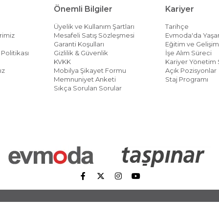
Önemli Bilgiler
Kariyer
Üyelik ve Kullanım Şartları
Tarihçe
rimiz
Mesafeli Satış Sözleşmesi
Evmoda'da Yaş
Garanti Koşulları
Eğitim ve Gelişi
Politikası
Gizlilik & Güvenlik
İşe Alım Süreci
KVKK
Kariyer Yönetim 
ız
Mobilya Şikayet Formu
Açık Pozisyonlar
Memnuniyet Anketi
Staj Programı
Sıkça Sorulan Sorular