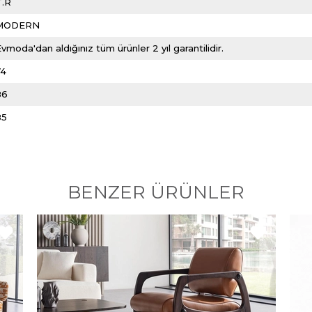
T.R
MODERN
vmoda'dan aldığınız tüm ürünler 2 yıl garantilidir.
74
86
85
BENZER ÜRÜNLER