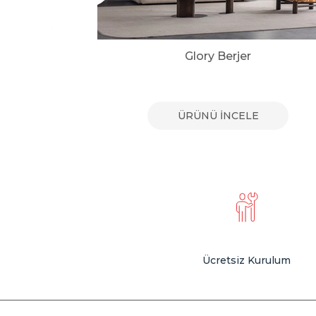
jer
Glory Berjer
E
ÜRÜNÜ İNCELE
Ücretsiz Kurulum