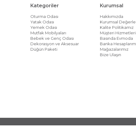
Kategoriler
Kurumsal
Oturma Odası
Hakkımızda
Yatak Odası
Kurumsal Değerle
Yemek Odası
Kalite Politikamız
Mutfak Mobilyaları
Müşteri Hizmetleri 
Bebek ve Genç Odası
Basında Evmoda
Dekorasyon ve Aksesuar
Banka Hesaplarım
Düğün Paketi
Mağazalarımız
Bize Ulaşın
© 2026 EVMODA - Her Hakkı Saklıdır.