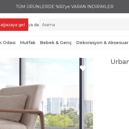
TÜM ÜRÜNLERDE %50'ye VARAN İNDİRİMLER
ağazaya gel
ya da
 Odası
Mutfak
Bebek & Genç
Dekorasyon & Aksesuar
Urban