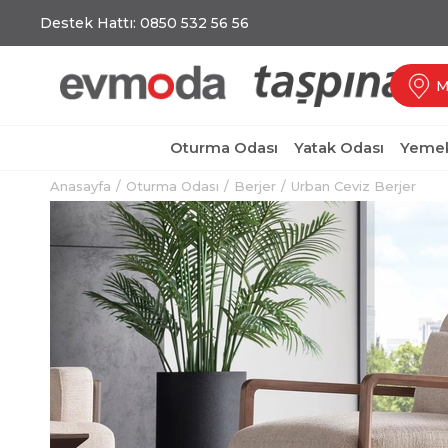
Destek Hattı: 0850 532 56 56
M
Oturma Odası
Yatak Odası
Yemek
Anasayfa
Oturma Odası
Berjer
Urban Ceviz Berjer