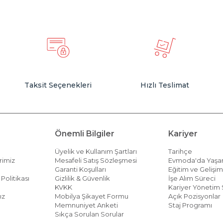
Taksit Seçenekleri
Hızlı Teslimat
Önemli Bilgiler
Kariyer
Üyelik ve Kullanım Şartları
Tarihçe
rimiz
Mesafeli Satış Sözleşmesi
Evmoda'da Yaş
Garanti Koşulları
Eğitim ve Gelişi
Politikası
Gizlilik & Güvenlik
İşe Alım Süreci
KVKK
Kariyer Yönetim 
ız
Mobilya Şikayet Formu
Açık Pozisyonlar
Memnuniyet Anketi
Staj Programı
Sıkça Sorulan Sorular