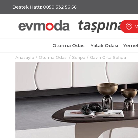
Destek Hattı: 0850 532 56 56
M
Oturma Odası
Yatak Odası
Yemek
Anasayfa
Oturma Odası
Sehpa
Gavin Orta Sehpa