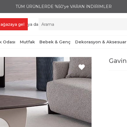
TÜM ÜRÜNLERDE %50'ye VARAN İNDİRİMLER
ağazaya gel
ya da
 Odası
Mutfak
Bebek & Genç
Dekorasyon & Aksesuar
Gavin