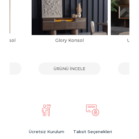
 Konsol
Glory Konsol
Urba
ELE
ÜRÜNÜ İNCELE
ÜR
Ücretsiz Kurulum
Taksit Seçenekleri