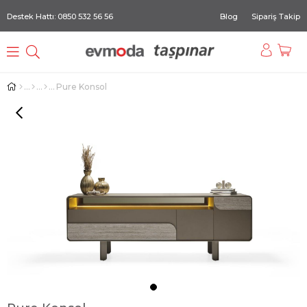
Destek Hattı: 0850 532 56 56
Blog
Sipariş Takip
Pure Konsol