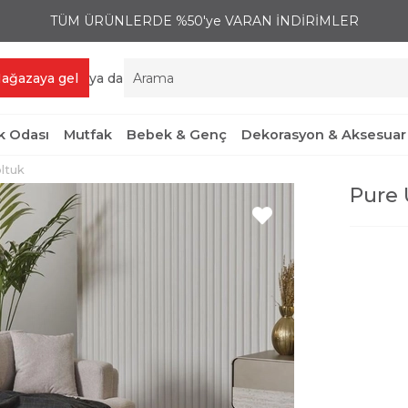
TÜM ÜRÜNLERDE %50'ye VARAN İNDİRİMLER
ağazaya gel
ya da
 Odası
Mutfak
Bebek & Genç
Dekorasyon & Aksesuar
ltuk
Pure 