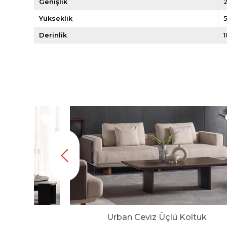
Genişlik
Yükseklik
Derinlik
uk
Urban Ceviz Üçlü Koltuk