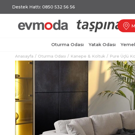
Destek Hattı: 0850 532 56 56
M
Oturma Odası
Yatak Odası
Yemek
Anasayfa
Oturma Odası
Kanepe & Koltuk
Pure Üçlü Ko