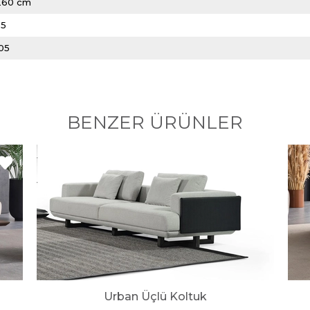
260 cm
55
105
BENZER ÜRÜNLER
Urban Üçlü Koltuk