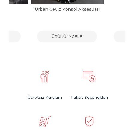
at
Urban Ceviz Konsol Aksesuarı
O
ELE
ÜRÜNÜ İNCELE
ÜR
Ücretsiz Kurulum
Taksit Seçenekleri