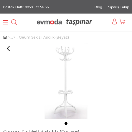
Destek Hattı: 0850 532 56 56
Blog
Sipariş Takip
Geum Sekizli Askılık (Beyaz)