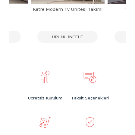
pası
Katre Modern Tv Ünitesi Takımı
Vict
ELE
ÜRÜNÜ İNCELE
ÜR
Ücretsiz Kurulum
Taksit Seçenekleri